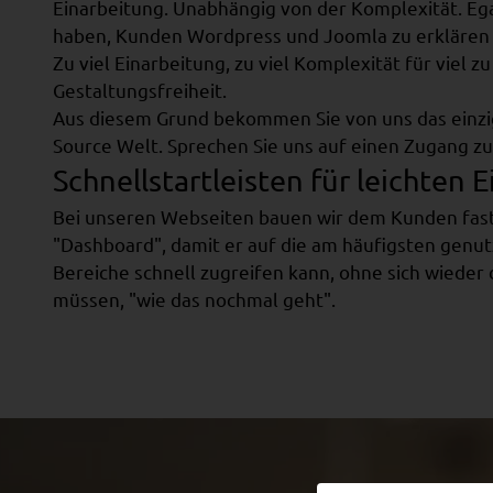
Einarbeitung. Unabhängig von der Komplexität. Egal
haben, Kunden Wordpress und Joomla zu erklären -
Zu viel Einarbeitung, zu viel Komplexität für viel z
Gestaltungsfreiheit.
Aus diesem Grund bekommen Sie von uns das einzi
Source Welt. Sprechen Sie uns auf einen Zugang zu
Schnellstartleisten für leichten E
Bei unseren Webseiten bauen wir dem Kunden fas
"Dashboard", damit er auf die am häufigsten genut
Bereiche schnell zugreifen kann, ohne sich wieder 
müssen, "wie das nochmal geht".