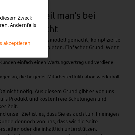
 machen - weil man's bei
u diesem Zweck
ren. Andernfalls
nicht braucht
s sich zum Geschäftsmodell gemacht, komplizierte
s akzeptieren
o3 und Joomla anzubieten. Einfacher Grund. Wenn
ommt...
 Kunden einfach einen Wartungsvertrag und verdiene
ungen an, die bei jeder Mitarbeiterfluktuation wiederholt
DX nicht nötig. Aus diesem Grund gibt es von uns
ufs Produkt und kostenfreie Schulungen und
er Zeit.
nd unser Ziel ist es, dass Sie es auch tun. In einigen
Kunde dennoch von uns, dass wir die Seite
rstellen oder die inhaltlich unterstützen.