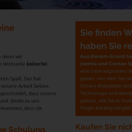
eine
Sie finden 
haben Sie re
Aus diesem Grund ha
- denn wir
Joomla und Contao Sei
te Webseite
keinerlei
eine Internetpräsenz l
geben, von dem Sie nic
ten Spaß. Das hat
Unsere Webseiten sind 
 unsere Arbeit lieben.
Technologie und werden
e geschuldet, dass unsere
gebaut, wie Sie es bra
und Jimdo zu uns
Plugin-Katalog hergibt.
ekommen, dass sie
Kaufen Sie nic
ne Schulung.