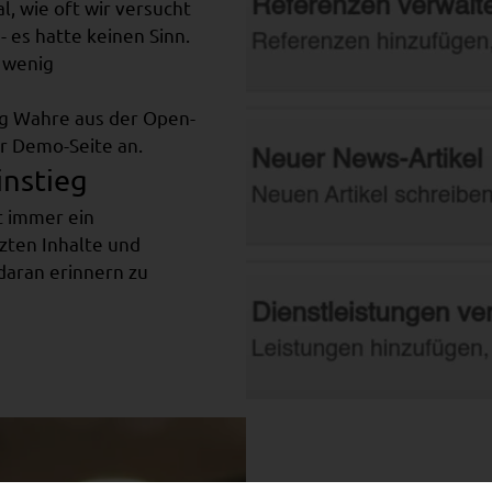
, wie oft wir versucht
 es hatte keinen Sinn.
u wenig
g Wahre aus der Open-
r Demo-Seite an.
instieg
t immer ein
zten Inhalte und
daran erinnern zu