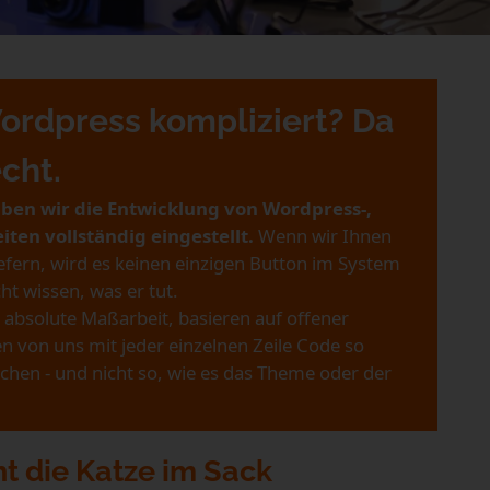
Wordpress kompliziert? Da
cht.
ben wir die Entwicklung von Wordpress-,
ten vollständig eingestellt.
Wenn wir Ihnen
iefern, wird es keinen einzigen Button im System
ht wissen, was er tut.
absolute Maßarbeit, basieren auf offener
 von uns mit jeder einzelnen Zeile Code so
uchen - und nicht so, wie es das Theme oder der
ht die Katze im Sack