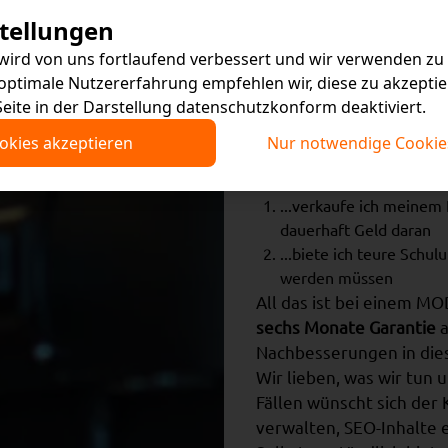
stellungen
Was wir nicht
wird von uns fortlaufend verbessert und wir verwenden z
 optimale Nutzererfahrung empfehlen wir, diese zu akzeptie
MODX einfach 
Seite in der Darstellung datenschutzkonform deaktiviert.
Viele Agenturen haben e
ookies akzeptieren
Nur notwendige Cookie
CMS wie Wordpress, Typ
mein Kunde nicht klar k
...verkaufe ich meinem
dauerhaft Geld daran
...biete ich teure Schul
werden müssen
All das ist bei einem MO
sechs Monate Garantie
a
Nachbesserungen in dies
Wir lieben, was wir tun u
Fällen wünscht sich der 
verwalten, SEO-Inhalte e