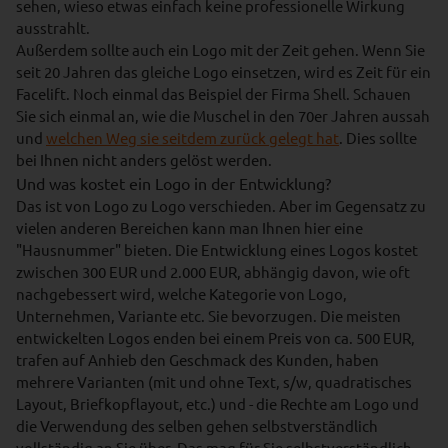
sehen, wieso etwas einfach keine professionelle Wirkung
ausstrahlt.
Außerdem sollte auch ein Logo mit der Zeit gehen. Wenn Sie
seit 20 Jahren das gleiche Logo einsetzen, wird es Zeit für ein
Facelift. Noch einmal das Beispiel der Firma Shell. Schauen
Sie sich einmal an, wie die Muschel in den 70er Jahren aussah
und
welchen Weg sie seitdem zurück gelegt hat
. Dies sollte
bei Ihnen nicht anders gelöst werden.
Und was kostet ein Logo in der Entwicklung?
Das ist von Logo zu Logo verschieden. Aber im Gegensatz zu
vielen anderen Bereichen kann man Ihnen hier eine
"Hausnummer" bieten. Die Entwicklung eines Logos kostet
zwischen 300 EUR und 2.000 EUR, abhängig davon, wie oft
nachgebessert wird, welche Kategorie von Logo,
Unternehmen, Variante etc. Sie bevorzugen. Die meisten
entwickelten Logos enden bei einem Preis von ca. 500 EUR,
trafen auf Anhieb den Geschmack des Kunden, haben
mehrere Varianten (mit und ohne Text, s/w, quadratisches
Layout, Briefkopflayout, etc.) und - die Rechte am Logo und
die Verwendung des selben gehen selbstverständlich
vollständig an Sie über. Das mag für Sie selbstverständlich