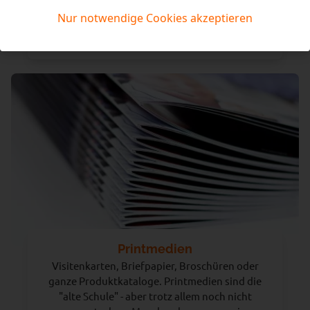
Brauchen Sie eine App? Haben Sie eine Idee für
Nur notwendige Cookies akzeptieren
eine mobile Anwendung für Android oder iOS?
Erzählen Sie uns mehr!
Printmedien
Visitenkarten, Briefpapier, Broschüren oder
ganze Produktkataloge. Printmedien sind die
"alte Schule" - aber trotz allem noch nicht