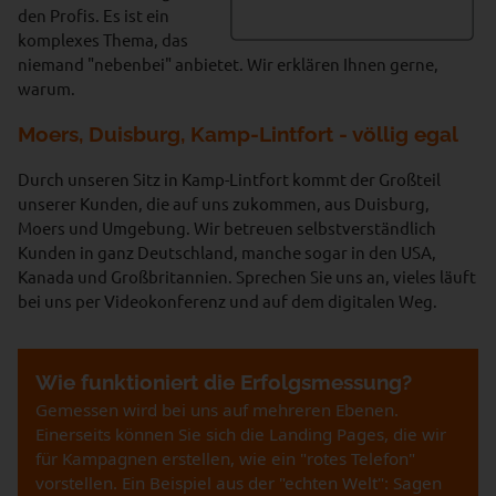
den Profis. Es ist ein
komplexes Thema, das
niemand "nebenbei" anbietet. Wir erklären Ihnen gerne,
warum.
Moers, Duisburg, Kamp-Lintfort - völlig egal
Durch unseren Sitz in Kamp-Lintfort kommt der Großteil
unserer Kunden, die auf uns zukommen, aus Duisburg,
Moers und Umgebung. Wir betreuen selbstverständlich
Kunden in ganz Deutschland, manche sogar in den USA,
Kanada und Großbritannien. Sprechen Sie uns an, vieles läuft
bei uns per Videokonferenz und auf dem digitalen Weg.
Wie funktioniert die Erfolgsmessung?
Gemessen wird bei uns auf mehreren Ebenen.
Einerseits können Sie sich die Landing Pages, die wir
für Kampagnen erstellen, wie ein "rotes Telefon"
vorstellen. Ein Beispiel aus der "echten Welt": Sagen