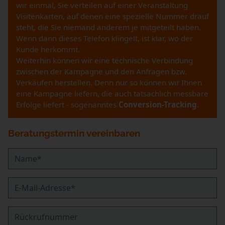
wir einmal, Sie verteilen auf einer Veranstaltung
Visitenkarten, auf denen eine spezielle Nummer drauf
steht, die Sie niemand anderem je mitgeteilt haben.
Wenn dann dieses Telefon klingelt, ist klar, wo der
Kunde herkommt.
Weiterhin können wir eine technische Verbindung
zwischen der Kampagne und den Anfragen bzw.
Verkäufen herstellen. Denn nur so können wir Ihnen
eine Kampagne liefern, die auch tatsächlich messbare
Erfolge liefert - sogenanntes
Conversion-Tracking
.
Beratungstermin vereinbaren
Name
*
E-Mail-Adresse
*
Rückrufnummer