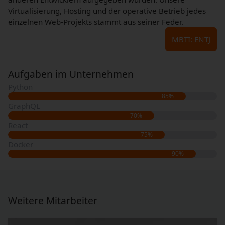
Virtualisierung, Hosting und der operative Betrieb jedes
einzelnen Web-Projekts stammt aus seiner Feder.
MBTI: ENTJ
Aufgaben im Unternehmen
Python
85%
GraphQL
70%
React
75%
Docker
90%
Weitere Mitarbeiter