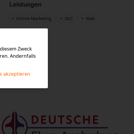
Leistungen
Online Marketing
SEO
Web
u diesem Zweck
ren. Andernfalls
s akzeptieren
Print
Web