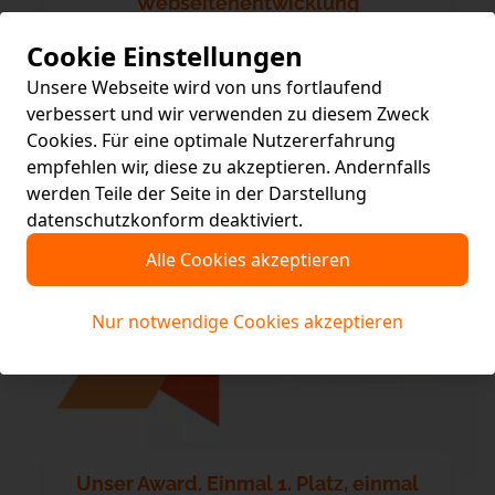
Webseitenentwicklung
Für viele ist die Entwicklung einer Webseite
Cookie Einstellungen
etwas, das weder hinsichtlich der Kosten noch
des Aufwands her abschätzbar ist. Es ist
Unsere Webseite wird von uns fortlaufend
sicherlich sinnvoll, den Prozess etwas zu
verbessert und wir verwenden zu diesem Zweck
beleuchten, damit man diesen besser
Cookies. Für eine optimale Nutzererfahrung
nachvollziehen kann.
empfehlen wir, diese zu akzeptieren. Andernfalls
werden Teile der Seite in der Darstellung
datenschutzkonform deaktiviert.
Alle Cookies akzeptieren
Nur notwendige Cookies akzeptieren
Unser Award. Einmal 1. Platz, einmal