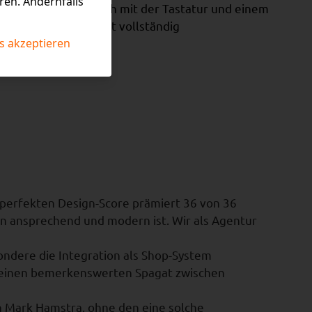
ren. Andernfalls
e Webseite ist also auch mit der Tastatur und einem
steuerbar und damit vollständig
s akzeptieren
 perfekten Design-Score prämiert 36 von 36
n ansprechend und modern ist. Wir als Agentur
sondere die Integration als Shop-System
fen einen bemerkenswerten Spagat zwischen
an Mark Hamstra, ohne den eine solche