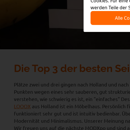
Cookies. Für eine
werden Teile der 
Alle C
Die Top 3 der besten Se
Plätze zwei und drei gingen nach Holland und nac
Punkten wegen eines sehr sauberen, gut strukturi
verstehen, wie schwierig es ist, ein "einfaches" Des
LOOOX
aus Holland ist ein Möbelhaus. Persönlich f
funktioniert sehr gut und ist intuitiv bedienbar. 
Modernität und Minimalismus. Unserer Meinung nac
Wir freuen uns auf die nächste MODXpo und sind au