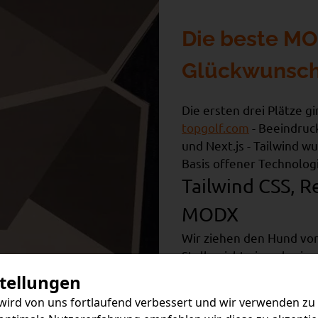
Die beste MO
Glückwunsch
Die ersten drei Plätze g
topgolf.com
- Beeindruc
und Next.js - Tailwind 
Basis offener Technolog
Tailwind CSS, R
MODX
Wir ziehen den Hund vor 
Stelle nicht einmal, wie
allerdings, dass viel üb
stellungen
und die Inhalte auf Bas
wird von uns fortlaufend verbessert und wir verwenden z
Erstklassige Arbeit, kre