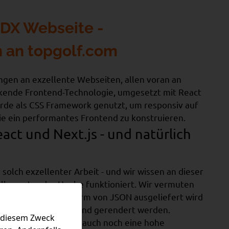
DX Webseite -
 an topgolf.com
ingen an exzellente Webseiten, allen voran an
kende Frontend-Technologie, umgesetzt mit React
wurde als CSS Framework genutzt, um responsiv auf
ie ein performantes Frontend zu konstruieren.
eact und Next.js - und natürlich
solch exzellenter Arbeit - und wir wissen an dieser
 alles unter der Haube funktioniert. Wir vermuten
er die MODX API in Form von JSON ausgeliefert wird
is von JSON im Frontend gerendert werden.
u diesem Zweck
ativ, schnell und dazu auch noch eine hohe