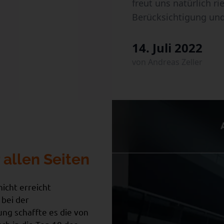
freut uns natürlich ri
Berücksichtigung und 
14. Juli 2022
von Andreas Zeller
allen Seiten
icht erreicht
 bei der
ng schaffte es die von