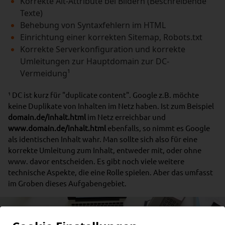
Korrekte Alt-Attribute bei Bildern (Beschreibende
Texte)
Behebung von Syntaxfehlern im HTML
Einrichtung einer korrekten Sitemap, Robots.txt
Korrekte Serverkonfiguration und korrekte
Umleitungen zur Hauptdomain zur DC-
Vermeidung¹
¹ DC ist kurz für "duplicate content". Google z.B. möchte
keine Duplikate von Inhalten im Netz haben. Ist zum Beispiel
domain.de/inhalt.html
im Netz erreichbar und
www.domain.de/inhalt.html
ebenfalls, so nimmt es Google
als identischen Inhalt wahr. Man sollte sich also für eine
korrekte Umleitung zum Inhalt, entweder mit, oder ohne
www. davor entscheiden. Es gibt noch viele weitere
technische Aspekte, die eine Rolle spielen. Aber das umfasst
im Groben dieses Aufgabengebiet.