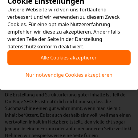
Cookie Einstellungen
Unsere Webseite wird von uns fortlaufend
verbessert und wir verwenden zu diesem Zweck
Cookies. Für eine optimale Nutzererfahrung
empfehlen wir, diese zu akzeptieren. Andernfalls
werden Teile der Seite in der Darstellung
datenschutzkonform deaktiviert.
Alle Cookies akzeptieren
Nur notwendige Cookies akzeptieren
Copywriting - Erstellung von Inhalten
Die Erstellung und Strukturierung guter Inhalte ist Teil der
On-Page SEO. Es ist natürlich nicht nur so, dass die
Suchmaschine einen gut wahrnimmt, wenn man sie mit
Inhalt befüttert. Es ist auch deshalb sinnvoll, weil man einen
wertvollen Inhalt im Netz bereitstellt, den vielleicht sogar
jemand in einem Forum oder auf einer anderen Seite verlinkt.
Nehmen wir beispielsweise eine Seite für ein