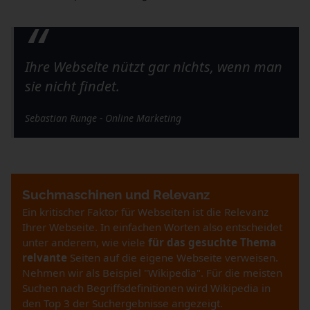
“
Ihre Webseite nützt gar nichts, wenn man
sie nicht findet.
Sebastian Runge - Online Marketing
Suchmaschinen und Relevanz
Ein kritischer Faktor für Webseiten ist die Relevanz
Ihrer Webseite. In einfachen Worten also entscheidet
unter anderem, wie viele
für das gesuchte Thema
relvante
Seiten auf die eigene Webseite verweisen.
Nehmen wir als Beispiel "Wikipedia". Für die meisten
Suchen nach Begriffsdefinitionen wird Wikipedia in
den Top 3 der Suchergebnisse angezeigt.